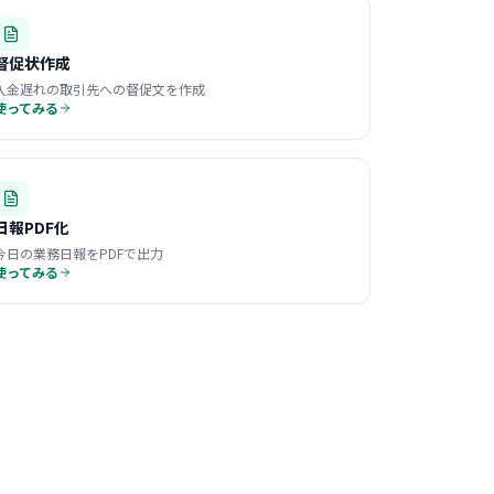
督促状作成
入金遅れの取引先への督促文を作成
使ってみる
日報PDF化
今日の業務日報をPDFで出力
使ってみる